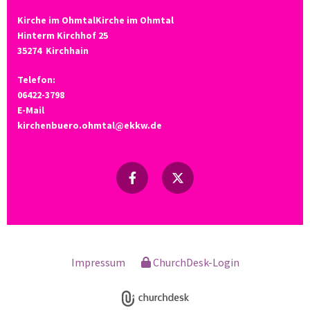
Kirche im OhmtalKirche im Ohmtal
Hinterm Kirchhof 25
35274
Kirchhain
Telefon:
06422-3798
E-Mail
kirchenbuero.ohmtal@ekkw.de
Impressum
ChurchDesk-Login