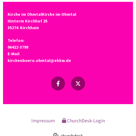
Kirche im OhmtalKirche im Ohmtal
Hinterm Kirchhof 25
35274
Kirchhain
Telefon:
06422-3798
E-Mail
kirchenbuero.ohmtal@ekkw.de
Impressum
ChurchDesk-Login