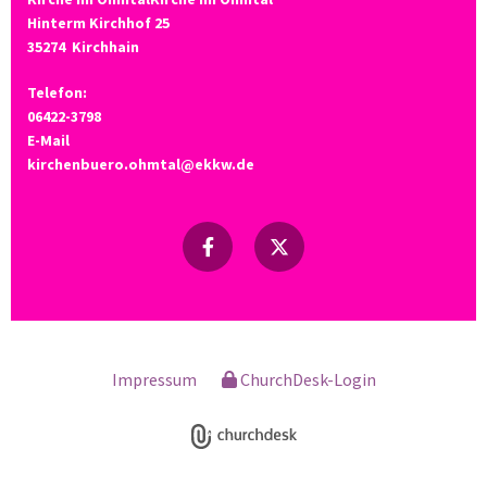
Hinterm Kirchhof 25
35274
Kirchhain
Telefon:
06422-3798
E-Mail
kirchenbuero.ohmtal@ekkw.de
Impressum
ChurchDesk-Login